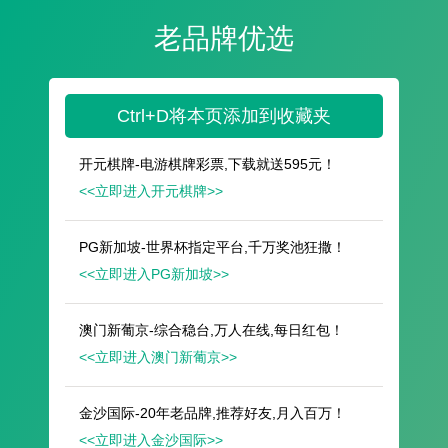
遥想公瑾当年，小乔初嫁了，雄姿英发。
羽扇纶巾，谈笑间，樯橹灰飞烟灭。
故国神游，多情应笑我，早生华发。
人生如梦，一尊还酹江月。